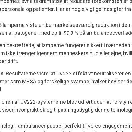
ernes evne til dramatisk at reducere forekomsten af pa
personale og patienter. Her er nogle vigtige indsigter fr
2-lamperne viste en bemærkelsesværdig reduktion i den m
en af patogener med op til 99,9 % på ambulanceoverflade
en bekræftede, at lamperne fungerer sikkert i nærheden
m ikke trænger igennem menneskers hud eller øjne, hvilke
r drift.
on
: Resultaterne viste, at UV222 effektivt neutraliserer 
r som MRSA og forskellige svampe, hvilket beviser dens
l.
lationen af UV222-systemerne blev udført uden at forsty
t viser, hvor praktisk og tilpasningsdygtig denne teknologi
nologi i ambulancer passer perfekt til vores engagement