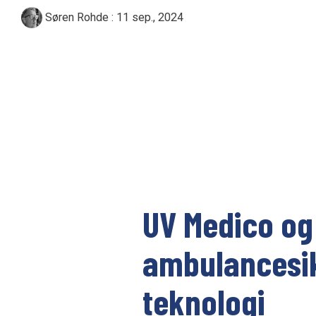
Søren Rohde
:
11 sep., 2024
UV222 Pendant
UV Medico og
ambulancesi
teknologi