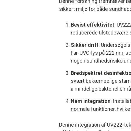
Denne forskning fremhæver lamp
sikkert miljø for både sundheds
Bevist effektivitet
: UV22
reducerede tilstedeværels
Sikker drift
: Undersøgels
Far-UVC-lys på 222 nm, so
nogen sundhedsrisiko unde
Bredspektret desinfekti
svært bekæmpelige stamme
almindelige bakterielle må
Nem integration
: Instal
normale funktioner, hvilke
Denne integration af UV222-tek