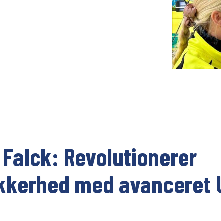
UV222 Material Airlock
 Falck: Revolutionerer
kkerhed med avanceret 