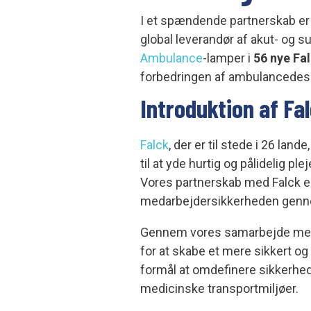
I et spændende partnerskab e
global leverandør af akut- og 
Ambulance
-lamper i
56 nye Fa
forbedringen af ambulancedesi
Introduktion af Fa
Falck
, der er til stede i 26 la
til at yde hurtig og pålidelig pl
Vores partnerskab med Falck er
medarbejdersikkerheden gennem
Gennem vores samarbejde med F
for at skabe et mere sikkert og
formål at omdefinere sikkerhed
medicinske transportmiljøer.