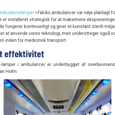
mbulancelamper
i Falcks ambulancer var nøje planlagt fo
ne er installeret strategisk for at maksimere eksponerin
de fungerer kontinuerligt og giver et konstant sterilt miljø
t er at anvende vores teknologi, men understreger også v
en inden for medicinsk transport.
 effektivitet
2-lamper i ambulancer er underbygget af overbevisen
ian Holm.