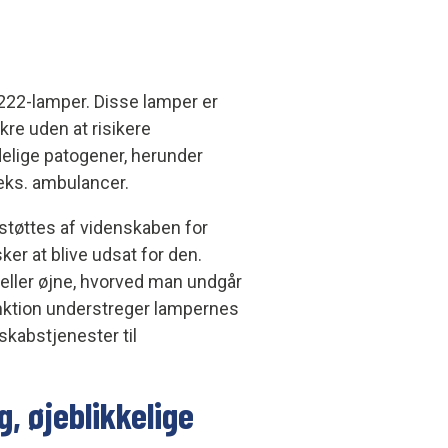
V222-lamper. Disse lamper er
ikre uden at risikere
lige patogener, herunder
.eks. ambulancer.
 støttes af videnskaben for
ker at blive udsat for den.
 eller øjne, hvorved man undgår
unktion understreger lampernes
dskabstjenester til
 øjeblikkelige