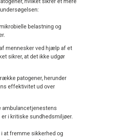
togener, hvilket sikrer et mere
a undersøgelsen:
ikrobielle belastning og
r.
 af mennesker ved hjælp af et
t sikrer, at det ikke udgør
en række patogener, herunder
 effektivitet ud over
rre ambulancetjenestens
 er i kritiske sundhedsmiljøer.
 i at fremme sikkerhed og