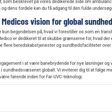
t, som beskrevet på vores dedikerede side om ambulanc
n og dens fordele kan du få adgang til den fulde undersø
 Medicos vision for global sundhe
kun begyndelsen på, hvad vi forestiller os som en transf
edico er dedikeret til at skubbe grænserne for, hvad der e
yre flere beredskabstjenester og sundhedsfaciliteter ove
 engagement i at være banebrydende for nye løsninger og v
 i sundhedsvæsenet globalt. Vi inviterer dig til at følge me
være førende inden for Far-UVC-teknologi.