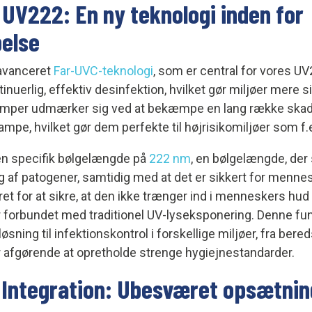
 UV222: En ny teknologi inden for
else
i avanceret
Far-UVC-teknologi
, som er central for vores U
tinuerlig, effektiv desinfektion, hvilket gør miljøer mere s
mper udmærker sig ved at bekæmpe en lang række skade
ampe, hvilket gør dem perfekte til højrisikomiljøer som f
en specifik bølgelængde på
222 nm
, en bølgelængde, der
ng af patogener, samtidig med at det er sikkert for mennes
t for at sikre, at den ikke trænger ind i menneskers hud
er forbundet med traditionel UV-lyseksponering. Denne f
øsning til infektionskontrol i forskellige miljøer, fra bere
er afgørende at opretholde strenge hygiejnestandarder.
ntegration: Ubesværet opsætning,