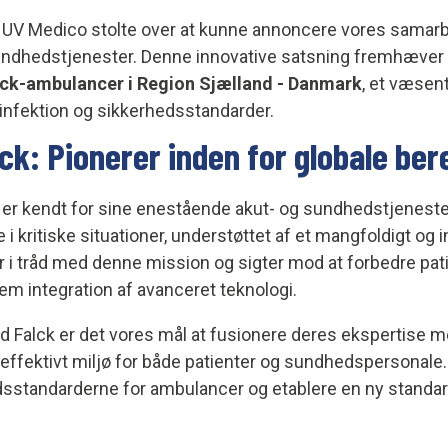
r UV Medico stolte over at kunne annoncere vores sama
sundhedstjenester. Denne innovative satsning fremhæver 
lck-ambulancer i Region Sjælland - Danmark
, et væsent
nfektion og sikkerhedsstandarder.
lck: Pionerer inden for globale be
nde, er kendt for sine enestående akut- og sundhedstjenest
eje i kritiske situationer, understøttet af et mangfoldigt o
 i tråd med denne mission og sigter mod at forbedre pat
 integration af avanceret teknologi.
alck er det vores mål at fusionere deres ekspertise me
 effektivt miljø for både patienter og sundhedspersonale.
sstandarderne for ambulancer og etablere en ny standard 