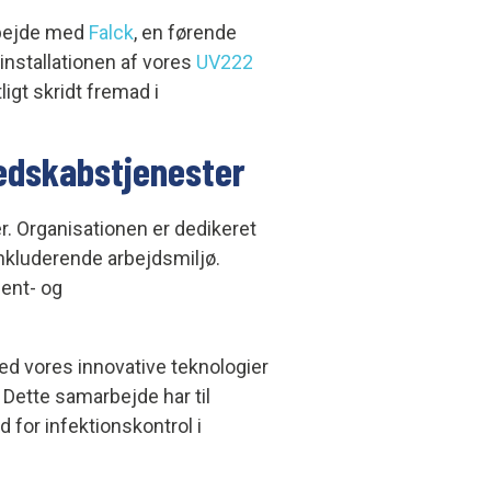
rbejde med
Falck
, en førende
installationen af vores
UV222
ligt skridt fremad i
redskabstjenester
er. Organisationen er dedikeret
g inkluderende arbejdsmiljø.
ient- og
d vores innovative teknologier
 Dette samarbejde har til
for infektionskontrol i