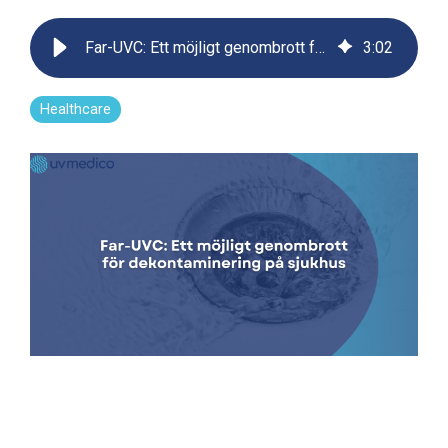
Far-UVC: Ett möjligt genombrott för dekontaminering på sjukhus
3
:
02
Healthcare
Vertex 222
UV222 Material Airlock
UV222 Pendant