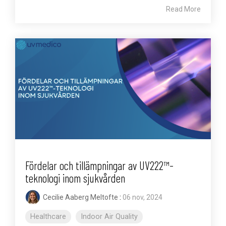
Read More
Fördelar och tillämpningar av UV222™-
teknologi inom sjukvården
Cecilie Aaberg Meltofte
:
06 nov, 2024
Healthcare
Indoor Air Quality